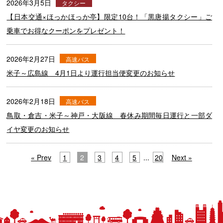
2026年3月5日
タクシー
【日本交通×ほっかほっか亭】限定10台！「黒唐揚タクシー」ご
乗車でお得なクーポンをプレゼント！
2026年2月27日
高速バス
米子～広島線 4月1日より運行担当便変更のお知らせ
2026年2月18日
高速バス
鳥取・倉吉・米子～神戸・大阪線 春休み期間毎日運行と一部ダ
イヤ変更のお知らせ
« Prev
1
2
3
4
5
...
20
Next »