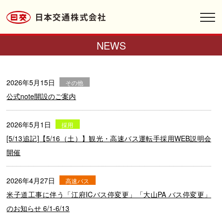
toggl
navig
NEWS
2026年5月15日
その他
公式note開設のご案内
2026年5月1日
採用
[5/13追記]【5/16（土）】観光・高速バス運転手採用WEB説明会
開催
2026年4月27日
高速バス
米子道工事に伴う「江府ICバス停変更」「大山PA バス停変更」
のお知らせ 6/1-6/13