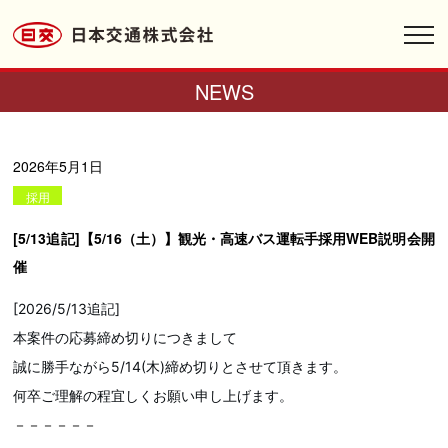
toggl
navig
NEWS
2026年5月1日
採用
[5/13追記]【5/16（土）】観光・高速バス運転手採用WEB説明会開
催
[2026/5/13追記]
本案件の応募締め切りにつきまして
誠に勝手ながら5/14(木)締め切りとさせて頂きます。
何卒ご理解の程宜しくお願い申し上げます。
－－－－－－