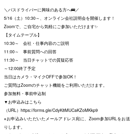
＼バスドライバーに興味のある方へ
🚌
／
5/16
（土）
10:30
～、オンライン会社説明会を開催します！
Zoom
で、ご自宅から気軽にご参加いただけます
✨
【タイムテーブル】
10:30
～ 会社・仕事内容のご説明
11:00
～ 事前質問への回答
11:30
～ 当日チャットでの質疑応答
～
12:00
終了予定
当日はカメラ・マイク
OFF
で参加
OK
！
ご質問は
Zoom
のチャット機能をご利用いただけます。
参加無料・事前申込制
▼
お申込みはこちら
（
URL
）
https://forms.gle/CdyK8MUCaKZoMKkp9
※
お申込みいただいたメールアドレス宛に、
Zoom
参加
URL
をお送
りします。