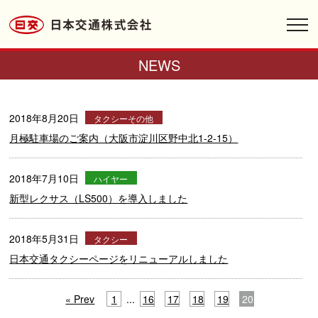
toggl
navig
NEWS
2018年8月20日
タクシーその他
月極駐車場のご案内（大阪市淀川区野中北1-2-15）
2018年7月10日
ハイヤー
新型レクサス（LS500）を導入しました
2018年5月31日
タクシー
日本交通タクシーページをリニューアルしました
« Prev
1
...
16
17
18
19
20