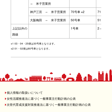
⇔ 米子営業所
神戸三宮 ⇔ 米子営業所
70号車 ※2
71→72
大阪梅田 ⇔ 米子営業所
50号車
51→52
上記以外の
1号車
2→3の順
路線
※1 03・04・25便は30号車となります。
※2 01・02便は80号車となります。
個人情報の取扱いについて
女性活躍推進法に基づく一般事業主行動計画の公表
次世代育成支援対策推進法に基づく一般事業主行動計画の公表