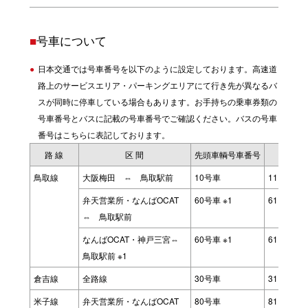
■
号車について
日本交通では号車番号を以下のように設定しております。高速道
路上のサービスエリア・パーキングエリアにて行き先が異なるバ
スが同時に停車している場合もあります。お手持ちの乗車券類の
号車番号とバスに記載の号車番号でご確認ください。バスの号車
番号はこちらに表記しております。
路 線
区 間
先頭車輌号車番号
増便車
鳥取線
大阪梅田 ⇔ 鳥取駅前
10号車
11→12
弁天営業所・なんばOCAT
60号車 ※1
61→62
⇔ 鳥取駅前
なんばOCAT・神戸三宮⇔
60号車 ※1
61→62
鳥取駅前 ※1
倉吉線
全路線
30号車
31→32
米子線
弁天営業所・なんばOCAT
80号車
81→82