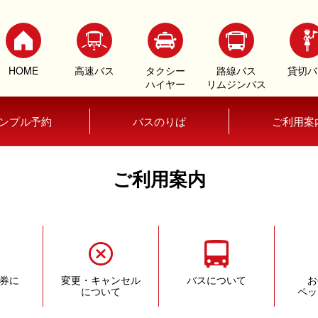
HOME
高速バス
タクシー
路線バス
貸切バ
ハイヤー
リムジンバス
ンプル予約
バスのりば
ご利用案
ご利用案内
券に
変更・キャンセル
バスについて
お
について
ペッ