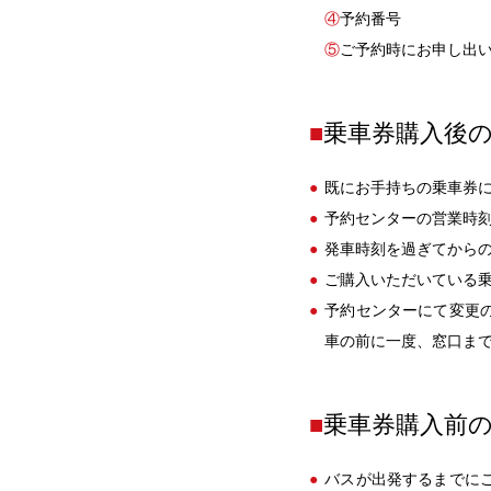
④
予約番号
⑤
ご予約時にお申し出
■
乗車券購入後
既にお手持ちの乗車券
予約センターの営業時
発車時刻を過ぎてから
ご購入いただいている
予約センターにて変更
車の前に一度、窓口ま
■
乗車券購入前
バスが出発するまでに