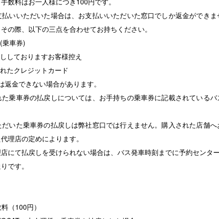
手数料はお一人様につき100円です。
支払いいただいた場合は、お支払いいただいた窓口でしか返金ができま
。その際、以下の三点を合わせてお持ちください。
(乗車券)
渡ししておりますお客様控え
されたクレジットカード
は返金できない場合があります。
れた乗車券の払戻しについては、お手持ちの乗車券に記載されているバ
。
ただいた乗車券の払戻しは弊社窓口では行えません。購入された店舗へ
た代理店の定めによります。
理店にて払戻しを受けられない場合は、バス発車時刻までに予約センタ
通りです。
数料（100円）