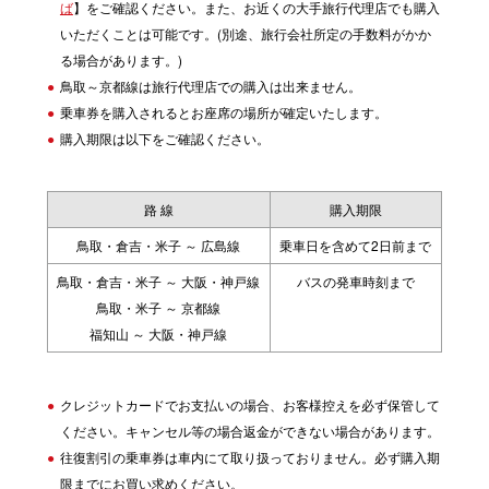
ば
】をご確認ください。また、お近くの大手旅行代理店でも購入
いただくことは可能です。(別途、旅行会社所定の手数料がかか
る場合があります。)
鳥取～京都線は旅行代理店での購入は出来ません。
乗車券を購入されるとお座席の場所が確定いたします。
購入期限は以下をご確認ください。
路 線
購入期限
鳥取・倉吉・米子 ～ 広島線
乗車日を含めて2日前まで
鳥取・倉吉・米子 ～ 大阪・神戸線
バスの発車時刻まで
鳥取・米子 ～ 京都線
福知山 ～ 大阪・神戸線
クレジットカードでお支払いの場合、お客様控えを必ず保管して
ください。キャンセル等の場合返金ができない場合があります。
往復割引の乗車券は車内にて取り扱っておりません。必ず購入期
限までにお買い求めください。