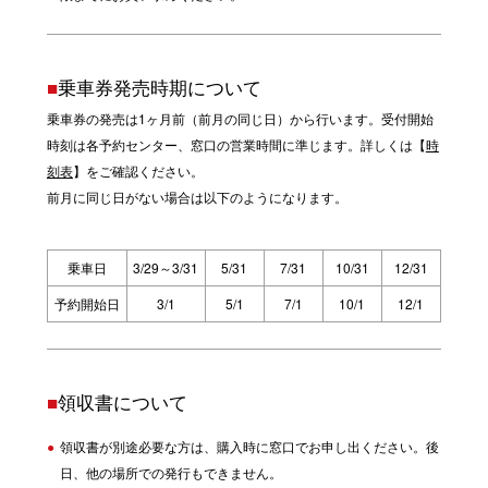
■
乗車券発売時期について
乗車券の発売は1ヶ月前（前月の同じ日）から行います。受付開始
時刻は各予約センター、窓口の営業時間に準じます。詳しくは【
時
刻表
】をご確認ください。
前月に同じ日がない場合は以下のようになります。
乗車日
3/29～3/31
5/31
7/31
10/31
12/31
予約開始日
3/1
5/1
7/1
10/1
12/1
■
領収書について
領収書が別途必要な方は、購入時に窓口でお申し出ください。後
日、他の場所での発行もできません。