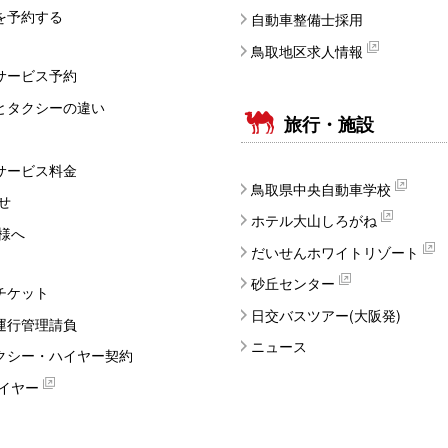
を予約する
自動車整備士採用
鳥取地区求人情報
サービス予約
とタクシーの違い
旅行・施設
サービス料金
鳥取県中央自動車学校
せ
ホテル大山しろがね
様へ
だいせんホワイトリゾート
砂丘センター
チケット
日交バスツアー(大阪発)
運行管理請負
ニュース
クシー・ハイヤー契約
イヤー