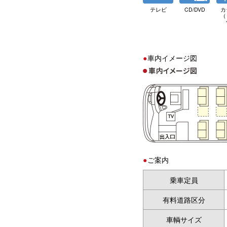
テレビ
CD/DVD
カ
（
車内イメージ図
ご案内
乗車定員
有料道路区分
車輌サイズ