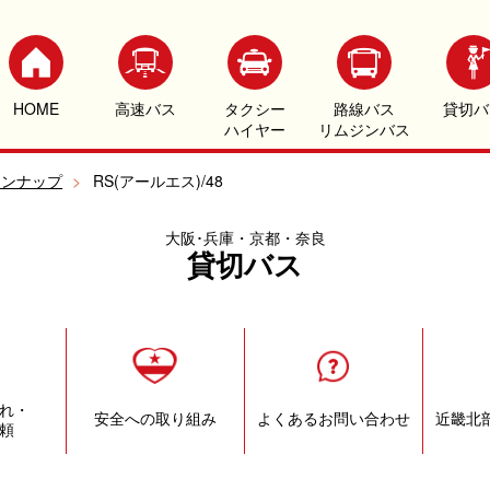
HOME
高速バス
タクシー
路線バス
貸切バ
ハイヤー
リムジンバス
インナップ
>
RS(アールエス)/48
大阪･兵庫・京都・奈良
貸切バス
れ・
安全への取り組み
よくあるお問い合わせ
近畿北
頼