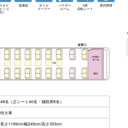
ラオケ
湯沸器
ボトル
パウダー
4席
車内禁煙
ビンゴ
クーラー
ルーム
回転シート
付）
48名（正シート40名・補助席8名）
特大車
長さ1199cm/幅249cm/高さ353cm