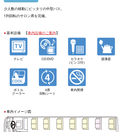
少人数の移動にピッタリの中型バス。
1列回転のサロン席を完備。
基本設備 【
車内設備のご案内
】
テレビ
CD/DVD
カラオケ
湯沸器
（ビンゴ付）
ボトル
4席
車内禁煙
クーラー
回転シート
車内イメージ図