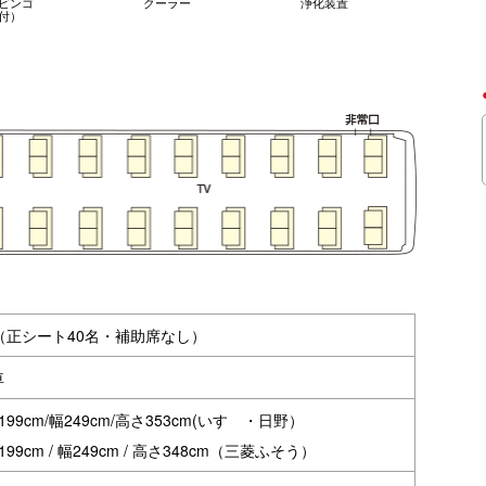
ビンゴ
クーラー
浄化装置
付）
（正シート40名・補助席なし）
車
199cm/幅249cm/高さ353cm(いすゞ・日野）
199cm / 幅249cm / 高さ348cm（三菱ふそう）