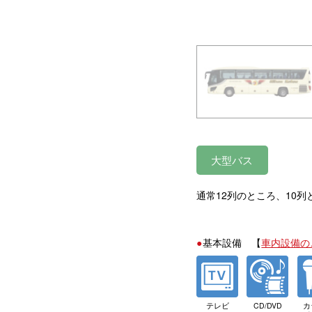
大型バス
通常12列のところ、10
基本設備 【
車内設備の
テレビ
CD/DVD
カ