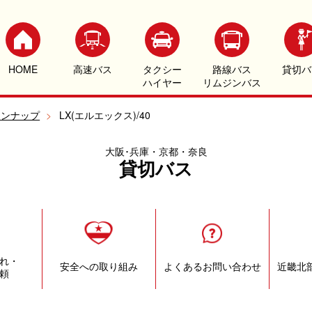
HOME
高速バス
タクシー
路線バス
貸切バ
ハイヤー
リムジンバス
インナップ
>
LX(エルエックス)/40
大阪･兵庫・京都・奈良
貸切バス
れ・
安全への取り組み
よくあるお問い合わせ
近畿北
頼