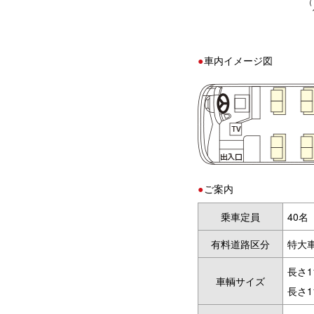
（
車内イメージ図
ご案内
乗車定員
40名
有料道路区分
特大
長さ1
車輌サイズ
長さ1