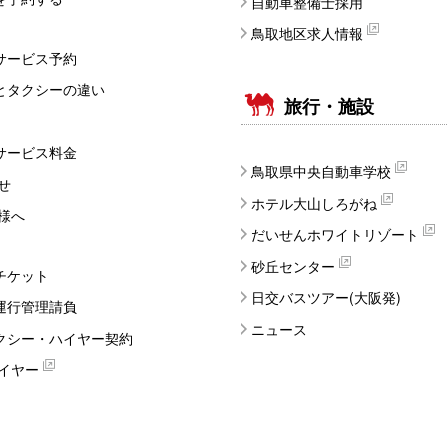
自動車整備士採用
鳥取地区求人情報
サービス予約
とタクシーの違い
旅行・施設
サービス料金
鳥取県中央自動車学校
せ
ホテル大山しろがね
様へ
だいせんホワイトリゾート
砂丘センター
チケット
日交バスツアー(大阪発)
運行管理請負
ニュース
クシー・ハイヤー契約
イヤー