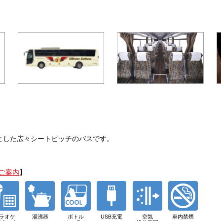
列とした広々シートピッチのバスです。
ご案内
】
ラオケ
湯沸器
ボトル
USB充電
空気
車内禁煙