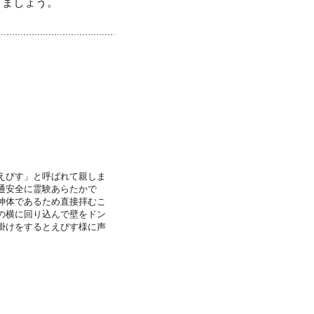
ましょう。
えびす」と呼ばれて親しま
通安全に霊験あらたかで
神体であるため直接拝むこ
の横に回り込んで壁をドン
掛けをするとえびす様に声
。