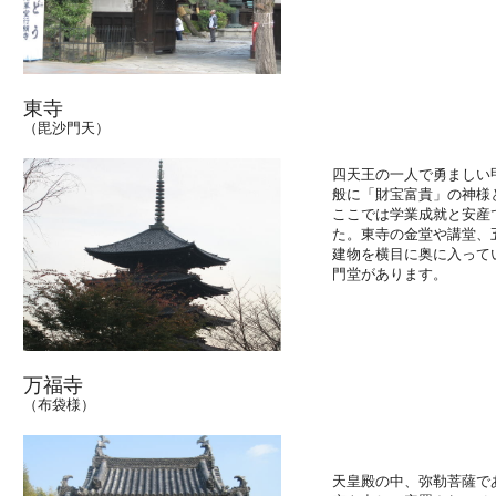
東寺
（毘沙門天）
四天王の一人で勇ましい
般に「財宝富貴」の神様
ここでは学業成就と安産
た。東寺の金堂や講堂、
建物を横目に奥に入って
門堂があります。
万福寺
（布袋様）
天皇殿の中、弥勒菩薩で