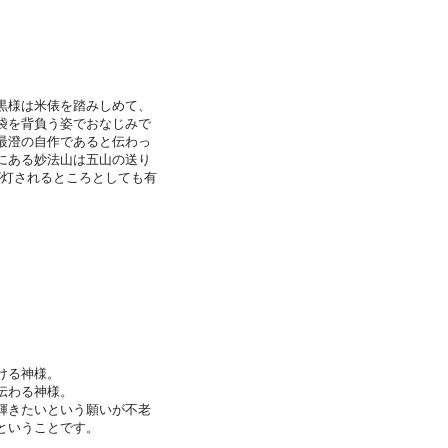
黒様は米俵を踏みしめて、
袋を背負う姿でおなじみで
最澄の自作であると伝わっ
にある妙法山は五山の送り
が灯されるところとしても有
ける神様。
伝わる神様。
輝きたいという願いが不老
ということです。