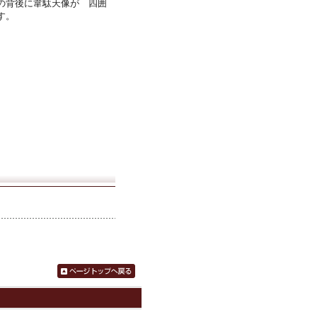
の背後に韋駄天像が 四囲
す。