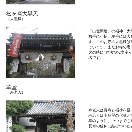
松ヶ崎大黒天
（大黒様）
「出世開運」の福神・大
右手に小槌、左手には大
す。このお寺の大黒様は
ています。またお寺の裏
火の時に”妙法”の2文字
名です。
革堂
（寿老人）
寿老人は長寿と福徳を授
寿老人は南極星の化身と
星のように、いつまでも
長寿の信仰に結びついた