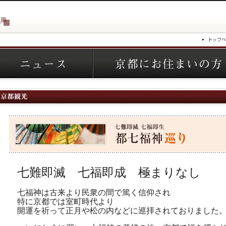
七難即滅 七福即成 極まりなし
七福神は古来より民衆の間で篤く信仰され
特に京都では室町時代より
開運を祈って正月や松の内などに巡拝されておりました