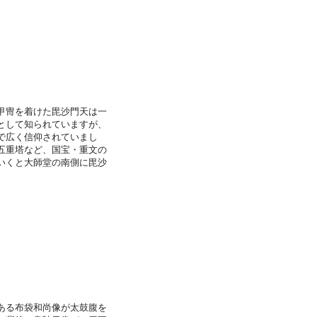
甲冑を着けた毘沙門天は一
として知られていますが、
で広く信仰されていまし
五重塔など、国宝・重文の
いくと大師堂の南側に毘沙
ある布袋和尚像が太鼓腹を