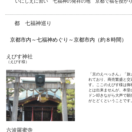
いにしえに習い 七福神の発祥の地 京都で福を授かり
都 七福神巡り
京都市内～七福神めぐり～京都市内（約８時間）
えびす神社
（えびす様）
「京のえべっさん」「旅
れており、商売繁盛と交
す。ここのえびす様は御
とは出来ませんが、本堂
ドン叩きながら大声で願
がとどくということです
六波羅蜜寺