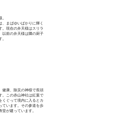
様。
は、まばゆいばかりに輝く
す。現在の弁天様はスリラ
、以前の弁天様は隣の厨子
す。
、健康、除災の神様で長頭
す。この赤山神社は紅葉で
をくぐって境内に入るとカ
っています。その参道を歩
寿堂が建っています。