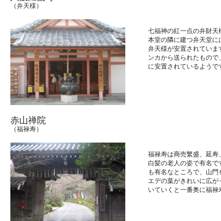
（弁天様）
七福神の紅一点の弁財天
本堂の隣に建つ弁天堂に
弁天様が安置されていま
ンカから送られたもので
に安置されているようで
赤山禅院
（福禄寿）
福禄寿は商売繁盛、延寿
白髪の老人の姿で有名で
も有名なところで、山門
エデの葉がきれいに広が
いていくと一番奥に福禄