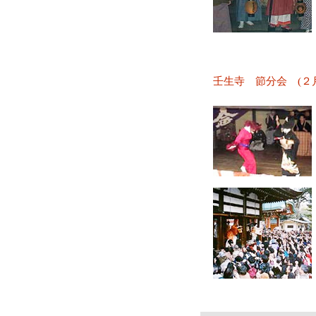
壬生寺 節分会 (２