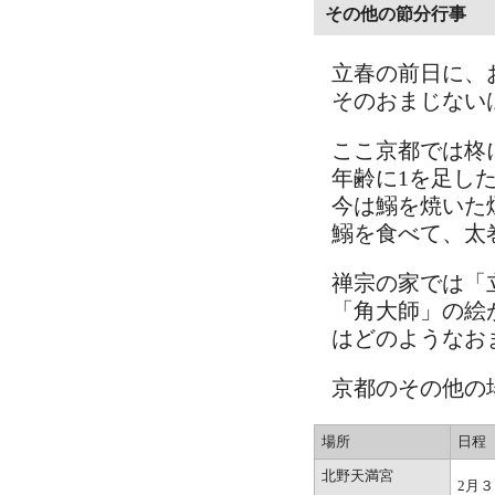
その他の節分行事
立春の前日に、
そのおまじない
ここ京都では柊
年齢に1を足し
今は鰯を焼いた
鰯を食べて、太
禅宗の家では「
「角大師」の絵
はどのようなお
京都のその他の
場所
日程
北野天満宮
2月３