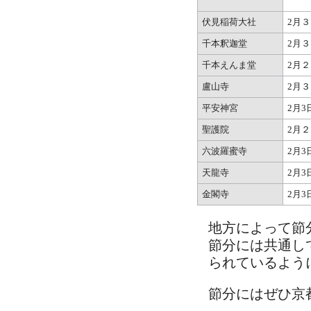
伏見稲荷大社
2月３
千本釈迦堂
2月３
千本えんま堂
2月
盧山寺
2月３
平安神宮
2月3
聖護院
2月
六波羅蜜寺
2月3
天龍寺
2月3
金閣寺
2月3
地方によって節
節分には共通し
られているよう
節分にはぜひ京