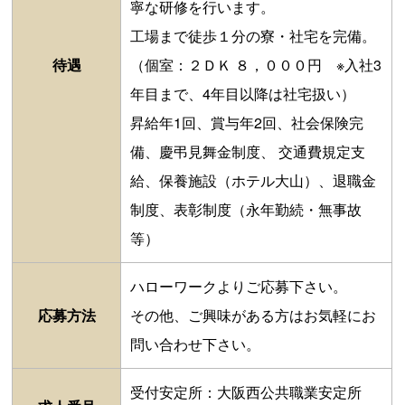
寧な研修を行います。
工場まで徒歩１分の寮・社宅を完備。
待遇
（個室：２ＤＫ ８，０００円 ※入社3
年目まで、4年目以降は社宅扱い）
昇給年1回、賞与年2回、社会保険完
備、慶弔見舞金制度、 交通費規定支
給、保養施設（ホテル大山）、退職金
制度、表彰制度（永年勤続・無事故
等）
ハローワークよりご応募下さい。
応募方法
その他、ご興味がある方はお気軽にお
問い合わせ下さい。
受付安定所：大阪西公共職業安定所