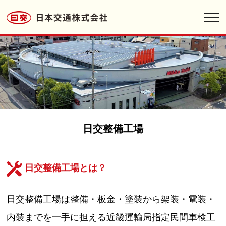
toggl
navig
日交整備工場
日交整備工場とは？
日交整備工場は整備・板金・塗装から架装・電装・
内装までを一手に担える近畿運輸局指定民間車検工