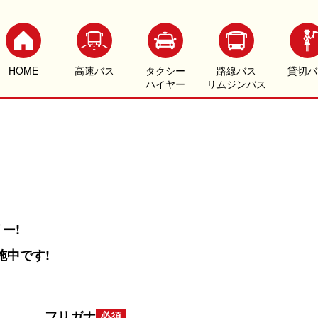
HOME
高速バス
タクシー
路線バス
貸切バ
ハイヤー
リムジンバス
ー!
施中です!
フリガナ