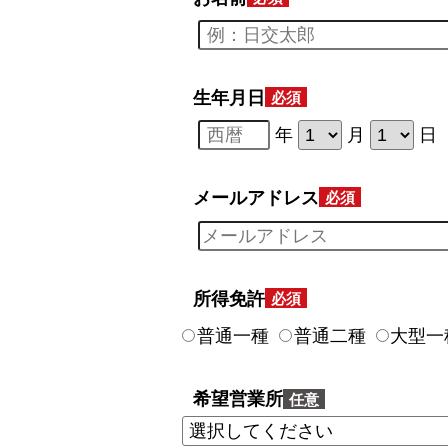
生年月日
年
月
日
メールアドレス
所得免許
普通一種
普通二種
大型一
希望営業所