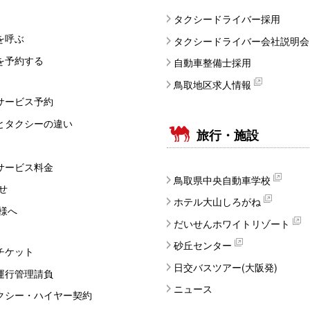
タクシードライバー採用
を呼ぶ
タクシードライバー会社説明会
を予約する
自動車整備士採用
鳥取地区求人情報
サービス予約
とタクシーの違い
旅行・施設
サービス料金
鳥取県中央自動車学校
せ
ホテル大山しろがね
様へ
だいせんホワイトリゾート
砂丘センター
チケット
日交バスツアー(大阪発)
運行管理請負
ニュース
クシー・ハイヤー契約