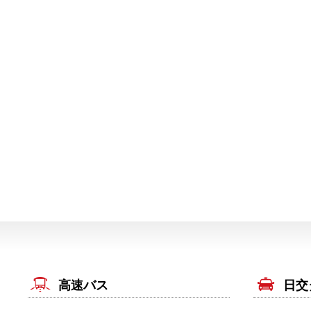
高速バス
日交